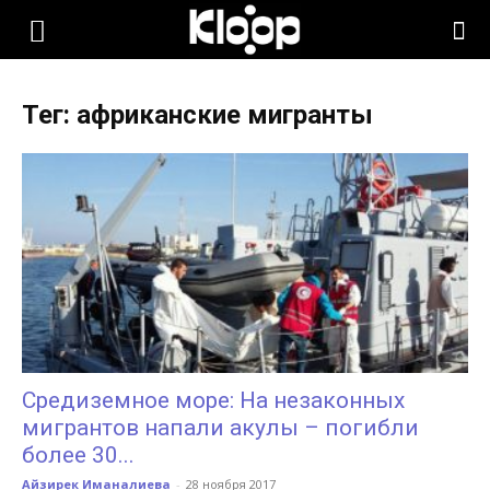
KLOOP.KG
Тег: африканские мигранты
—
Новости
Кыргызстана
Средиземное море: На незаконных
мигрантов напали акулы – погибли
более 30...
Айзирек Иманалиева
-
28 ноября 2017