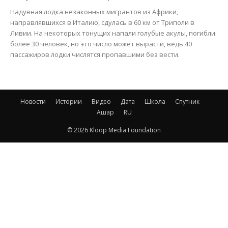
Надувная лодка незаконных мигрантов из Африки,
направлявшихся в Италию, сдулась в 60 км от Триполи в
Ливии. На некоторых тонущих напали голубые акулы, погибли
более 30 человек, но это число может вырасти, ведь 40
пассажиров лодки числятся пропавшими без вести.
Новости
Истории
Видео
Дата
Школа
Спутник
Ашар
RU
© 2026 Kloop Media Foundation