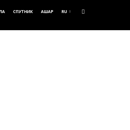
ЛА
СПУТНИК
АШАР
RU