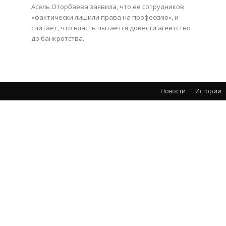
Асель Оторбаева заявила, что ее сотрудников
«фактически лишили права на профессию», и
считает, что власть пытается довести агентство
до банкротства.
Новости
Истории