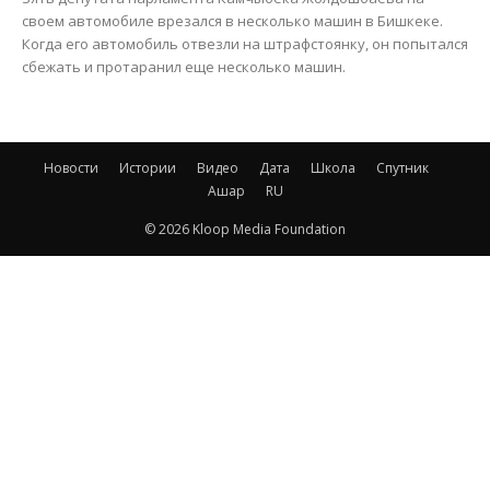
своем автомобиле врезался в несколько машин в Бишкеке.
Когда его автомобиль отвезли на штрафстоянку, он попытался
сбежать и протаранил еще несколько машин.
Новости
Истории
Видео
Дата
Школа
Спутник
Ашар
RU
© 2026 Kloop Media Foundation