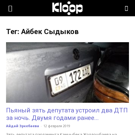
KLOOP.KG
Тег: Айбек Сыдыков
—
Новости
Кыргызстана
Пьяный зять депутата устроил два ДТП
за ночь. Двумя годами ранее...
Айдай Эркебаева
-
12 февраля 2019
Зять депутата парламента Камчыбека Жолдошбаева на