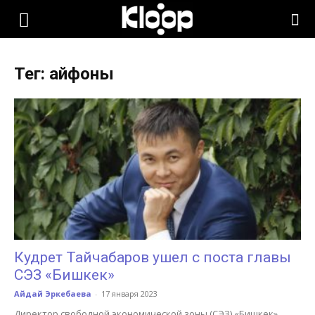
KLOOP.KG
Тег: айфоны
—
Новости
Кыргызстана
Кудрет Тайчабаров ушел с поста главы
СЭЗ «Бишкек»
Айдай Эркебаева
-
17 января 2023
Директор свободной экономической зоны (СЭЗ) «Бишкек»