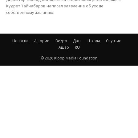
Кудрет Тайчабаров написал заявление об уходе
собственному желанию.
Новости
Истории
Видео
Дата
Школа
Спутник
Ашар
RU
© 2026 Kloop Media Foundation