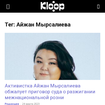
KLOOP.KG
Тег: Айжан Мырсалиева
—
Новости
Кыргызстана
Активистка Айжан Мырсалиева
обжалует приговор суда о разжигании
межнациональной розни
Редакция
-
24 марта 2023