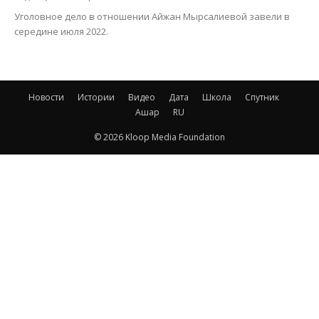
Уголовное дело в отношении Айжан Мырсалиевой завели в
середине июля 2022.
Новости
Истории
Видео
Дата
Школа
Спутник
Ашар
RU
© 2026 Kloop Media Foundation