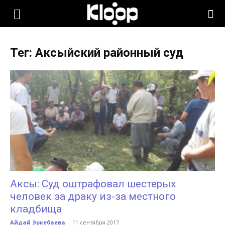
KLOOP.KG
Тег: Аксыйский районный суд
—
Новости
Кыргызстана
Аксы: Суд оштрафовал шестерых
человек за драку из-за местного
кладбища
Айдай Эркебаева
-
11 сентября 2017