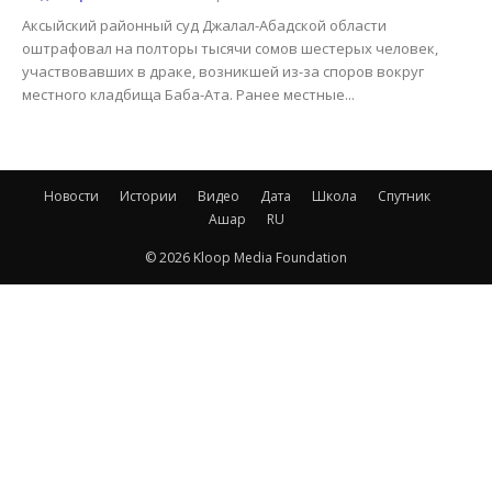
Аксыйский районный суд Джалал-Абадской области
оштрафовал на полторы тысячи сомов шестерых человек,
участвовавших в драке, возникшей из-за споров вокруг
местного кладбища Баба-Ата. Ранее местные...
Новости
Истории
Видео
Дата
Школа
Спутник
Ашар
RU
© 2026 Kloop Media Foundation