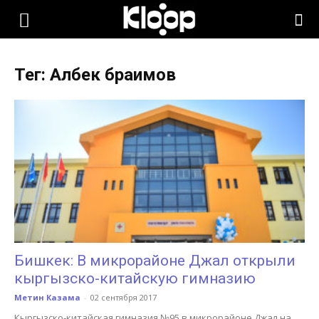
KLOOP.KG
Тег: Албек браимов
—
Новости
Кыргызстана
Бишкек: В микрорайоне Джал открыли
кыргызско-китайскую гимназию
Метин Казама
-
02 сентября 2017
Кыргызско-китайская гимназия №95 в микрорайоне Джал на