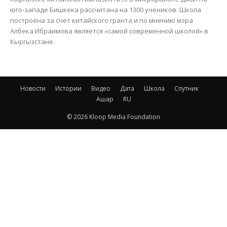
юго-западе Бишкека рассчитана на 1300 учеников. Школа
построена за счет китайского гранта и по мнению мэра
Албека Ибраимова является «самой современной школой» в
Кыргызстане.
Новости
Истории
Видео
Дата
Школа
Спутник
Ашар
RU
© 2026 Kloop Media Foundation