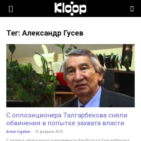
KLOOP.KG
Тег: Александр Гусев
—
Новости
Кыргызстана
С оппозиционера Талгарбекова сняли
обвинения в попытке захвата власти
Aidai Irgebai
-
10 февраля 2019
С лидера «Народного парламента» Бекболота Талгарбекова