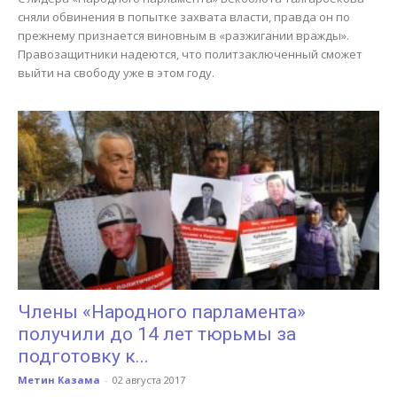
сняли обвинения в попытке захвата власти, правда он по
прежнему признается виновным в «разжигании вражды».
Правозащитники надеются, что политзаключенный сможет
выйти на свободу уже в этом году.
Члены «Народного парламента»
получили до 14 лет тюрьмы за
подготовку к...
Метин Казама
-
02 августа 2017