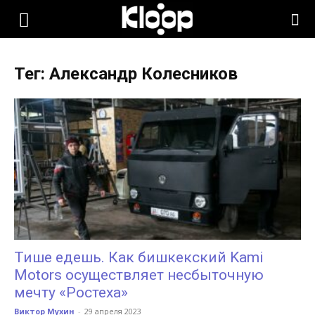
KLOOP.KG
Тег: Александр Колесников
—
Новости
Кыргызстана
Тише едешь. Как бишкекский Kami
Motors осуществляет несбыточную
мечту «Ростеха»
Виктор Мухин
-
29 апреля 2023