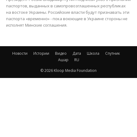
паспортов, выданных в самопровозглашенных республиках
на востоке Украины. Российские власти будут признавать эти
паспорта «временно» - пока воюющие в Украине стороны не
исполнят Минские соглашения.
Новости
Истории
Видео
Дата
Школа
Спутник
Ашар
RU
© 2026 Kloop Media Foundation