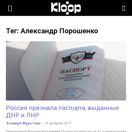
KLOOP.KG
Тег: Александр Порошенко
—
Новости
Кыргызстана
Россия признала паспорта, выданные
ДНР и ЛНР
Эльвира Муратова
-
19 февраля 2017
Президент России Владимир Путин подписал указ о признании