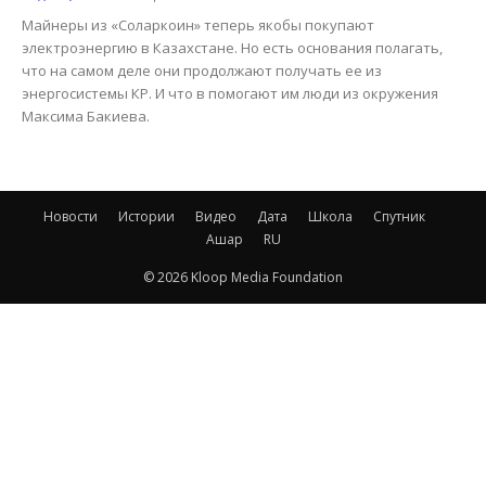
Майнеры из «Соларкоин» теперь якобы покупают
электроэнергию в Казахстане. Но есть основания полагать,
что на самом деле они продолжают получать ее из
энергосистемы КР. И что в помогают им люди из окружения
Максима Бакиева.
Новости
Истории
Видео
Дата
Школа
Спутник
Ашар
RU
© 2026 Kloop Media Foundation