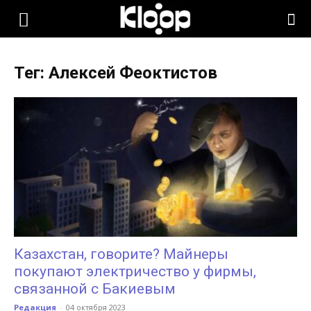
KLOOP.KG
Тег: Алексей Феоктистов
—
Новости
Кыргызстана
Казахстан, говорите? Майнеры
покупают электричество у фирмы,
связанной с Бакиевым
Редакция
-
04 октября 2023