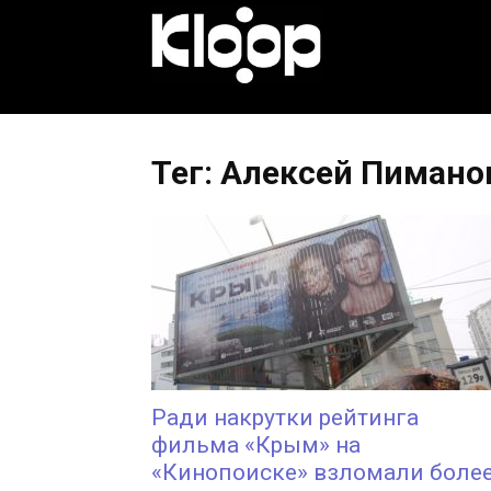
KLOOP.KG
—
Тег: Алексей Пимано
Новости
Кыргызстана
Ради накрутки рейтинга
фильма «Крым» на
«Кинопоиске» взломали боле