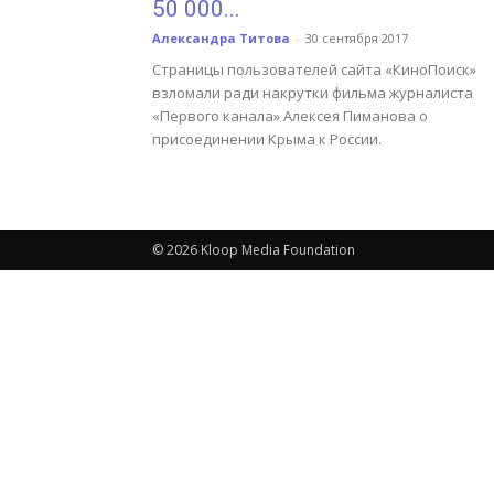
50 000...
Александра Титова
-
30 сентября 2017
Страницы пользователей сайта «КиноПоиск»
взломали ради накрутки фильма журналиста
«Первого канала» Алексея Пиманова о
присоединении Крыма к России.
© 2026 Kloop Media Foundation