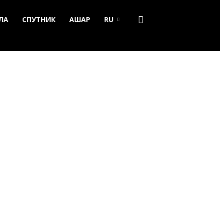
ЛА
СПУТНИК
АШАР
RU