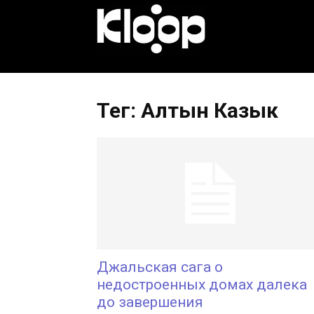
KLOOP.KG
—
Тег: Алтын Казык
Новости
Кыргызстана
Джальская сага о
недостроенных домах далека
до завершения