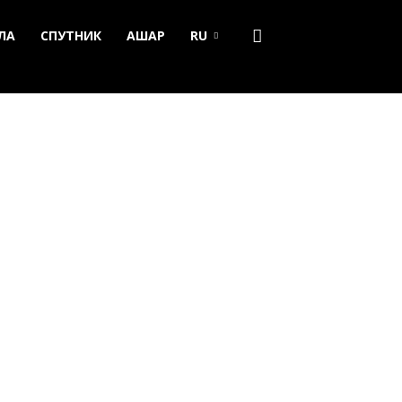
ЛА
СПУТНИК
АШАР
RU