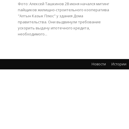
Фото: Алексей Ташкинов 28 июня начался митинг
пайщиков жилищно-строительного кооператива
"Алтын Казык Плюс" у здания Дома
правительства. Они выдвинули требование
м
ускорить выдачу ипотечного кредита,
необходимого...
Новости
Истории