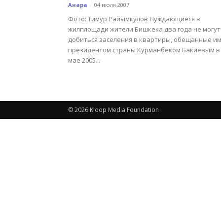
Анара
-
04 июля 2007
Фото: Тимур Райымкулов Нуждающиеся в
жилплощади жители Бишкека два года не могут
добиться заселения в квартиры, обещанные и
президентом страны Курманбеком Бакиевым в
мае 2005...
© 2026 Kloop Media Foundation