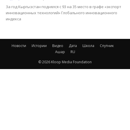
За год Кыргызстан поднялся с 93 на 35 место в графе «экспорт
инновационных технологий» Глобального инновационного
индекса
Новости
Истории
Видео
Дата
Школа
Спутник
Ашар
RU
© 2026 Kloop Media Foundation