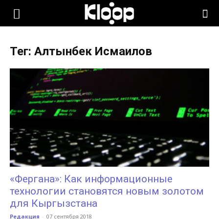
KLOOP.KG
Тег: Алтынбек Исмаилов
—
Новости
Кыргызстана
«Фергана»: Как информационные
технологии становятся новым золотом
для Кыргызстана
Редакция
-
07 сентября 2018