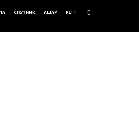
ЛА
СПУТНИК
АШАР
RU