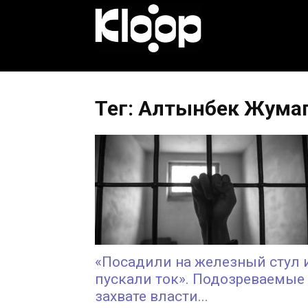
KLOOP.KG
—
Тег: Алтынбек Жума
Новости
Кыргызстана
«Посадили на железный стул 
пускали ток». Подозреваемые
захвате власти...