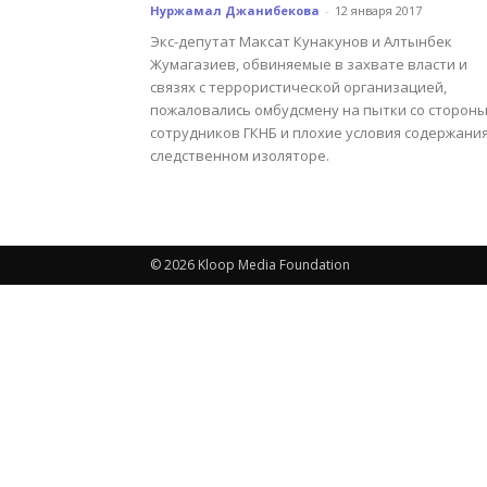
Нуржамал Джанибекова
-
12 января 2017
Экс-депутат Максат Кунакунов и Алтынбек
Жумагазиев, обвиняемые в захвате власти и
связях с террористической организацией,
пожаловались омбудсмену на пытки со сторон
сотрудников ГКНБ и плохие условия содержания
следственном изоляторе.
© 2026 Kloop Media Foundation