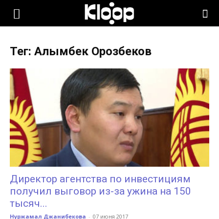
KLOOP.KG
Тег: Алымбек Орозбеков
—
Новости
Кыргызстана
Директор агентства по инвестициям
получил выговор из-за ужина на 150
тысяч...
Нуржамал Джанибекова
-
07 июня 2017