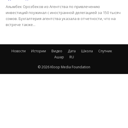
Алымбек Орозбеков из Агентства по привлечению
инвестиций поужинал с иностранной делегацией за 150 тысяч
сомов. Бухгалтерия агентства указала в отчетности, что на
встрече также...
Новости
Истории
Видео
Дата
Школа
Спутник
Ашар
RU
© 2026 Kloop Media Foundation