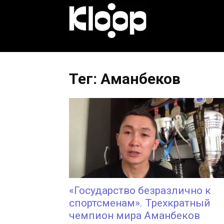
KLOOP.KG
—
Тег: Аманбеков
Новости
Кыргызстана
«Государство безразлично к
спортсменам». Трехкратный
чемпион мира Аманбеков