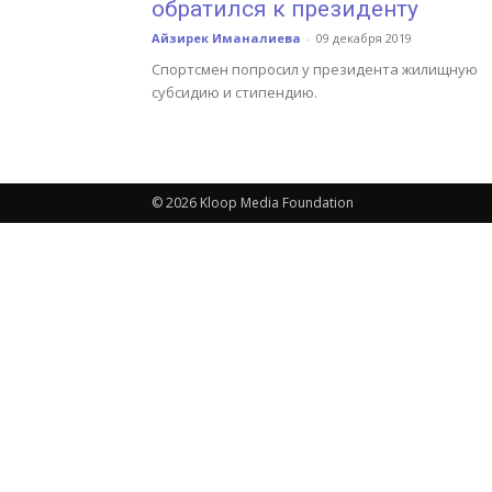
обратился к президенту
Айзирек Иманалиева
-
09 декабря 2019
Спортсмен попросил у президента жилищную
субсидию и стипендию.
© 2026 Kloop Media Foundation