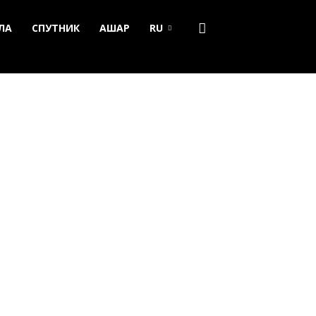
ЛА
СПУТНИК
АШАР
RU