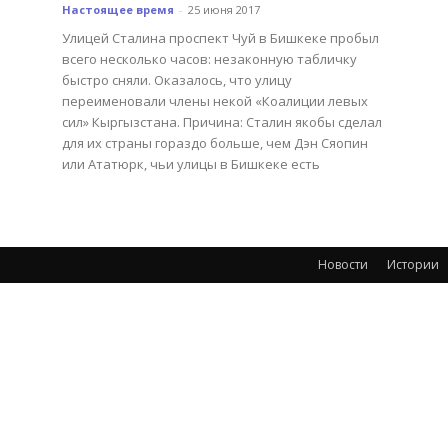
Настоящее время
-
25 июня 2017
Улицей Сталина проспект Чуй в Бишкеке пробыл
всего несколько часов: незаконную табличку
быстро сняли. Оказалось, что улицу
переименовали члены некой «Коалиции левых
сил» Кыргызстана. Причина: Сталин якобы сделал
для их страны гораздо больше, чем Дэн Сяопин
или Ататюрк, чьи улицы в Бишкеке есть
Новости
Истории