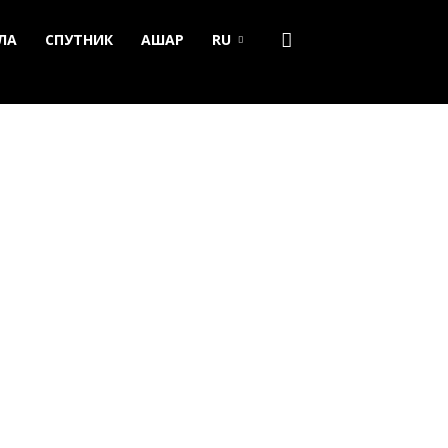
ЛА
СПУТНИК
АШАР
RU