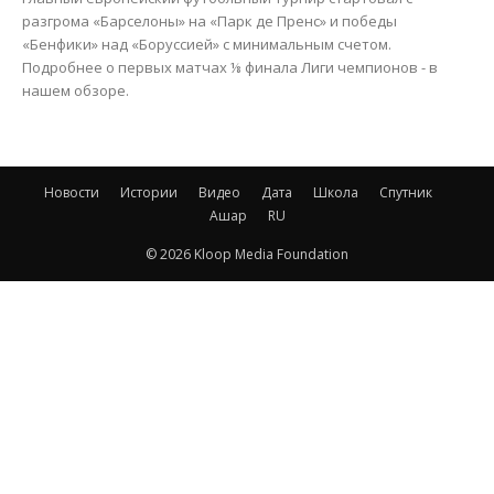
разгрома «Барселоны» на «Парк де Пренс» и победы
«Бенфики» над «Боруссией» с минимальным счетом.
Подробнее о первых матчах ⅛ финала Лиги чемпионов - в
нашем обзоре.
Новости
Истории
Видео
Дата
Школа
Спутник
Ашар
RU
© 2026 Kloop Media Foundation