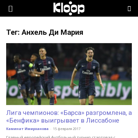
KLOOP.KG
Тег: Анхель Ди Мария
—
Новости
Кыргызстана
Лига чемпионов: «Барса» разгромлена, а
«Бенфика» выигрывает в Лиссабоне
Каминат Имирханова
-
15 февраля 2017
Главный европейский футбольный турнир стартовал с