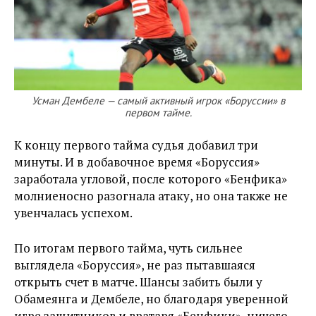
Усман Дембеле — самый активный игрок «Боруссии» в
первом тайме.
К концу первого тайма судья добавил три
минуты. И в добавочное время «Боруссия»
заработала угловой, после которого «Бенфика»
молниеносно разогнала атаку, но она также не
увенчалась успехом.
По итогам первого тайма, чуть сильнее
выглядела «Боруссия», не раз пытавшаяся
открыть счет в матче. Шансы забить были у
Обамеянга и Дембеле, но благодаря уверенной
игре защитников и вратаря «Бенфики», ничего