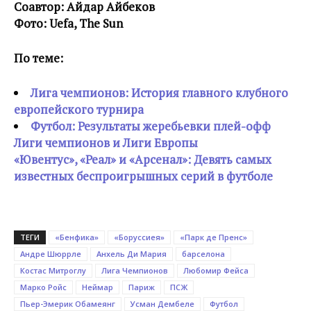
Соавтор: Айдар Айбеков
Фото: Uefa, The Sun
По теме:
Лига чемпионов: История главного клубного
европейского турнира
Футбол: Результаты жеребьевки плей-офф
Лиги чемпионов и Лиги Европы
«Ювентус», «Реал» и «Арсенал»: Девять самых
известных беспроигрышных серий в футболе
ТЕГИ
«Бенфика»
«Боруссиея»
«Парк де Пренс»
Андре Шюррле
Анхель Ди Мария
барселона
Костас Митроглу
Лига Чемпионов
Любомир Фейса
Марко Ройс
Неймар
Париж
ПСЖ
Пьер-Эмерик Обамеянг
Усман Дембеле
Футбол