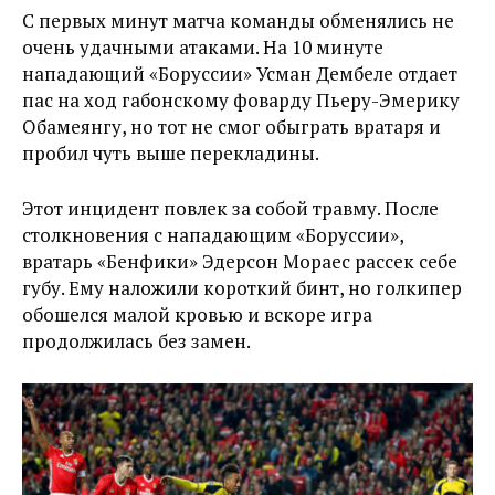
С первых минут матча команды обменялись не
очень удачными атаками. На 10 минуте
нападающий «Боруссии» Усман Дембеле отдает
пас на ход габонскому фоварду Пьеру-Эмерику
Обамеянгу, но тот не смог обыграть вратаря и
пробил чуть выше перекладины.
Этот инцидент повлек за собой травму. После
столкновения с нападающим «Боруссии»,
вратарь «Бенфики» Эдерсон Мораес рассек себе
губу. Ему наложили короткий бинт, но голкипер
обошелся малой кровью и вскоре игра
продолжилась без замен.