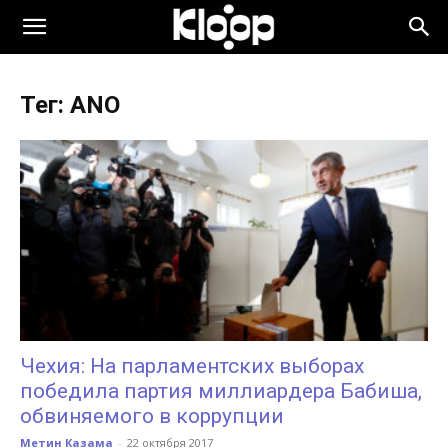
KLOOP.KG
Тег: ANO
—
Новости
Кыргызстана
Чехия: На парламентских выборах
победила партия миллиардера Бабиша,
обвиняемого в коррупции
Метин Казама
-
22 октября 2017