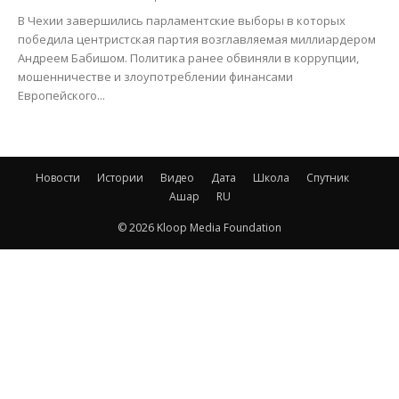
В Чехии завершились парламентские выборы в которых
победила центристская партия возглавляемая миллиардером
Андреем Бабишом. Политика ранее обвиняли в коррупции,
мошенничестве и злоупотреблении финансами
Европейского...
Новости
Истории
Видео
Дата
Школа
Спутник
Ашар
RU
© 2026 Kloop Media Foundation