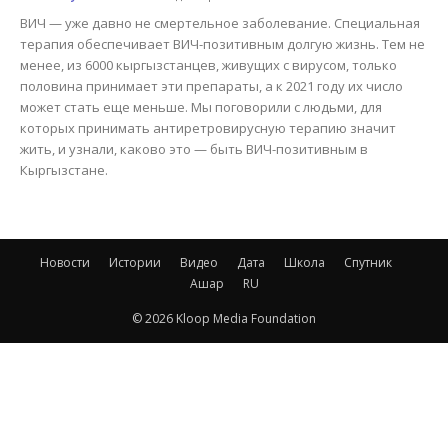
ВИЧ — уже давно не смертельное заболевание. Специальная
терапия обеспечивает ВИЧ-позитивным долгую жизнь. Тем не
менее, из 6000 кыргызстанцев, живущих с вирусом, только
половина принимает эти препараты, а к 2021 году их число
может стать еще меньше. Мы поговорили с людьми, для
которых принимать антиретровирусную терапию значит
жить, и узнали, каково это — быть ВИЧ-позитивным в
Кыргызстане.
Новости
Истории
Видео
Дата
Школа
Спутник
Ашар
RU
© 2026 Kloop Media Foundation