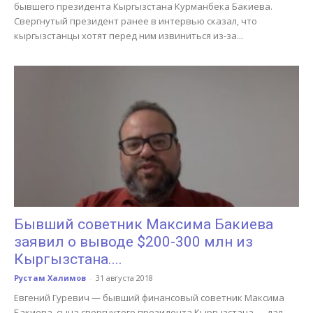
бывшего президента Кыргызстана Курманбека Бакиева.
Свергнутый президент ранее в интервью сказал, что
кыргызстанцы хотят перед ним извиниться из-за...
Бывший советник Максима Бакиева
заявил о выводе $200-300 млн из
Кыргызстана....
Рустам Халимов
-
31 августа 2018
Евгений Гуревич — бывший финансовый советник Максима
Бакиева, сына свергнутого президента Кыргызстана — дал