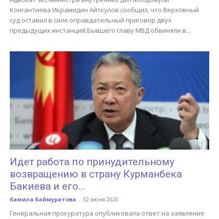
Конгантиева Икрамидин Айткулов сообщил, что Верховный
суд оставил в силе оправдательный приговор двух
предыдущих инстанций.Бывшего главу МВД обвиняли в...
Идет работа по принудительному
возвращению в страну Курманбека
Бакиева и его...
Камила Баймуратова
-
02 июня 2020
Генеральная прокуратура опубликовала ответ на заявление