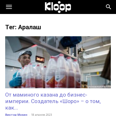
KLOOP.KG
Тег: Аралаш
—
Новости
Кыргызстана
От маминого казана до бизнес-
империи. Создатель «Шоро» – о том,
как...
Виктор Мухин
-
18 апреля 2023