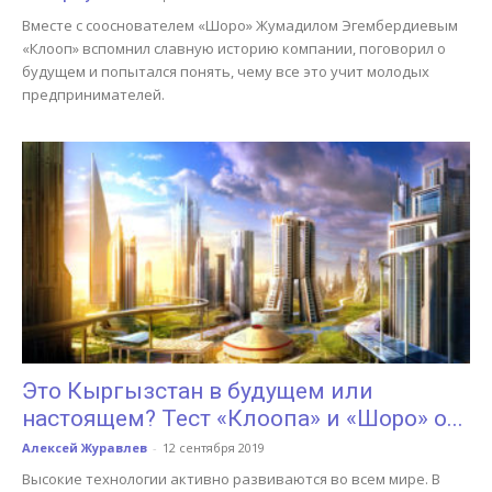
Вместе с сооснователем «Шоро» Жумадилом Эгембердиевым
«Клооп» вспомнил славную историю компании, поговорил о
будущем и попытался понять, чему все это учит молодых
предпринимателей.
Это Кыргызстан в будущем или
настоящем? Тест «Клоопа» и «Шоро» о...
Алексей Журавлев
-
12 сентября 2019
Высокие технологии активно развиваются во всем мире. В