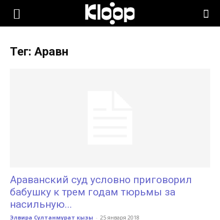
KLOOP.KG
Тег: Аравн
—
Новости
Кыргызстана
Араванский суд условно приговорил
бабушку к трем годам тюрьмы за
насильную...
Элвира Султанмурат кызы
-
25 января 2018