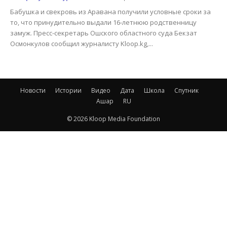
Бабушка и свекровь из Аравана получили условные сроки за
то, что принудительно выдали 16-летнюю родственницу
замуж. Пресс-секретарь Ошского областного суда Бекзат
Осмонкулов сообщил журналисту Kloop.kg,...
Новости
Истории
Видео
Дата
Школа
Спутник
Ашар
RU
© 2026 Kloop Media Foundation