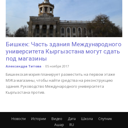
Бишкек: Часть здания Международного
университета Кыргызстана могут сдать
под магазины
Александра Титова
-
05 ноября 2017
Бишкекская мэрия планирует разместить на первом этаже
МУКа магазины, чтобы найти средства на реконструкцию
здания. Руководство Международного университета
Кыргызстана против.
Новости
Истории
Видео
Дата
Школа
Спутник
Ашар
RU