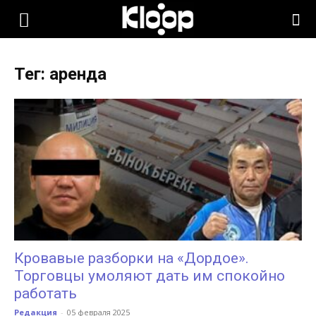
KLOOP.KG
Тег: аренда
—
Новости
Кыргызстана
Кровавые разборки на «Дордое».
Торговцы умоляют дать им спокойно
работать
Редакция
-
05 февраля 2025