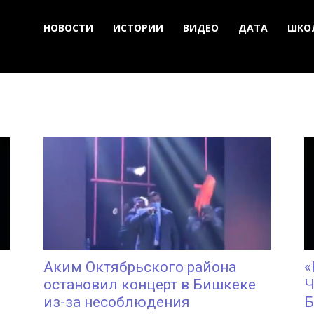
НОВОСТИ
ИСТОРИИ
ВИДЕО
ДАТА
ШКО
Аким Октябрьского района
«
остановил концерт в Бишкеке
Ч
из-за несоблюдения
Б