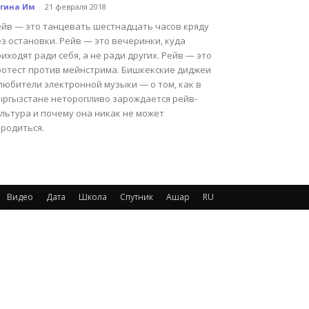
егина Им
-
21 февраля 2018
ейв — это танцевать шестнадцать часов кряду
з остановки. Рейв — это вечеринки, куда
иходят ради себя, а не ради других. Рейв — это
ротест против мейнстрима. Бишкекские диджеи
любители электронной музыки — о том, как в
ыргызстане неторопливо зарождается рейв-
льтура и почему она никак не может
ародиться.
Видео
Дата
Школа
Спутник
Ашар
RU