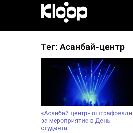
KLOOP.KG
—
Тег: Асанбай-центр
Новости
Кыргызстана
«Асанбай центр» оштрафовали
за мероприятие в День
студента