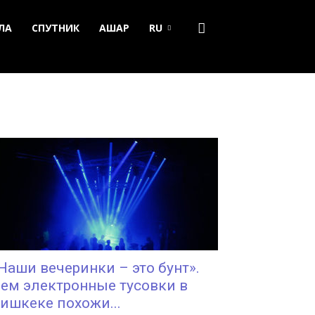
ЛА
СПУТНИК
АШАР
RU
Наши вечеринки – это бунт».
ем электронные тусовки в
ишкеке похожи...