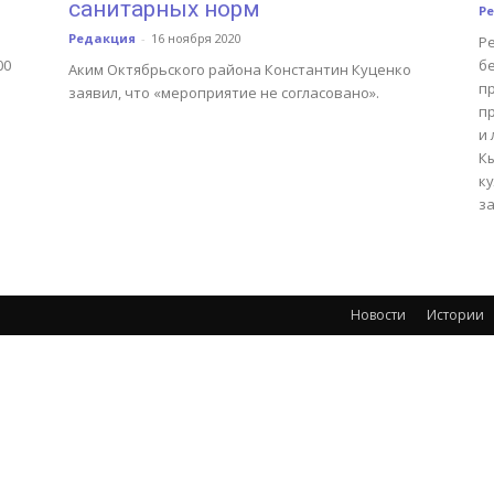
санитарных норм
Р
Редакция
-
16 ноября 2020
Р
00
бе
Аким Октябрьского района Константин Куценко
пр
заявил, что «мероприятие не согласовано».
п
и 
К
ку
з
Новости
Истории