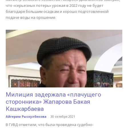
что «серьезных потерь» урожая в 2022 году не будет
благодаря большим осадкам и хорошо подготовленной
подаче воды на орошение.
Милиция задержала «плачущего
сторонника» Жапарова Бакая
Кашкарбаева
Айгерим Рыскулбекова
-
30 октября 2021
В ГУВД отметили, что была проведена судебно-