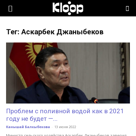
KLOOP.KG
Тег: Аскарбек Джаныбеков
—
Новости
Кыргызстана
Проблем с поливной водой как в 2021
году не будет —...
Канышай Балкыбекова
-
13 июня 2022
Министр сельского хозяйства Аскарбек Джаныбеков заверил,