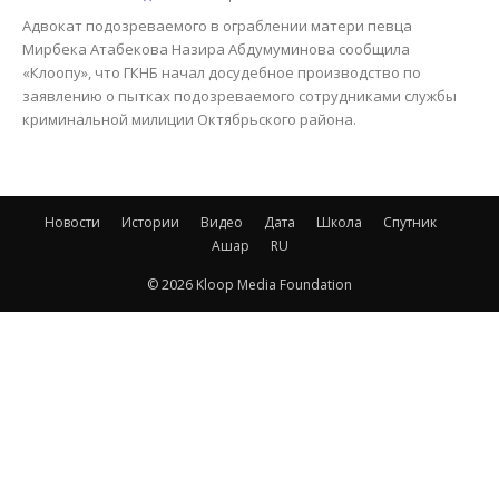
Адвокат подозреваемого в ограблении матери певца
Мирбека Атабекова Назира Абдумуминова сообщила
«Клоопу», что ГКНБ начал досудебное производство по
заявлению о пытках подозреваемого сотрудниками службы
криминальной милиции Октябрьского района.
Новости
Истории
Видео
Дата
Школа
Спутник
Ашар
RU
© 2026 Kloop Media Foundation