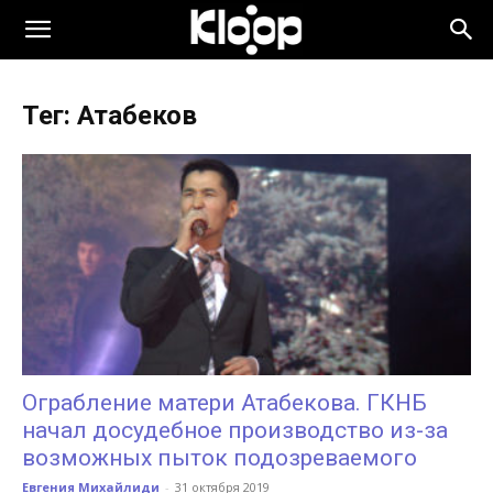
KLOOP.KG
Тег: Атабеков
—
Новости
Кыргызстана
Ограбление матери Атабекова. ГКНБ
начал досудебное производство из-за
возможных пыток подозреваемого
Евгения Михайлиди
-
31 октября 2019