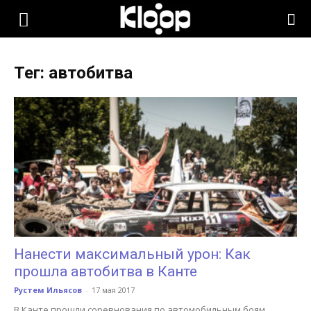
KLOOP.KG
Тег: автобитва
—
Новости
Кыргызстана
Нанести максимальный урон: Как
прошла автобитва в Канте
Рустем Ильясов
-
17 мая 2017
В Канте прошли соревнования по автомобильным боям.