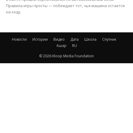
Правила игры просты — побеждает тот, чья машина остается
на ходу.
Новости
Истории
Видео
Дата
Школа
Спутник
Ашар
RU
© 2026 Kloop Media Foundation