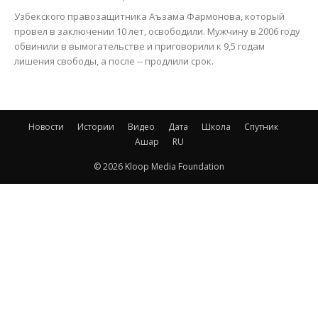
Узбекского правозащитника Аъзама Фармонова, который
провел в заключении 10 лет, освободили. Мужчину в 2006 году
обвинили в вымогательстве и приговорили к 9,5 годам
лишения свободы, а после -- продлили срок.
Новости
Истории
Видео
Дата
Школа
Спутник
Ашар
RU
© 2026 Kloop Media Foundation