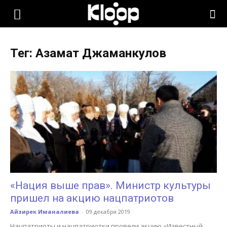
KLOOP.KG
Тег: Азамат Джаманкулов
—
Новости
Кыргызстана
«Нация выше прав». Министр культуры
пришел на акцию нацпатриотов
Айзирек Иманалиева
-
09 декабря 2019
Нацпатриоты и нацпатриотки провели акцию «Известный