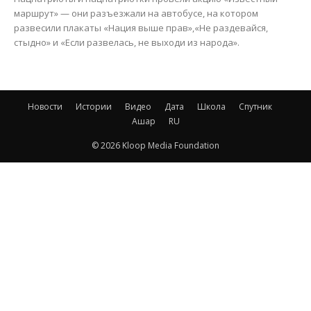
маршрут» — они разъезжали на автобусе, на котором
развесили плакаты «Нация выше прав»,«Не раздевайся,
стыдно» и «Если развелась, не выходи из народа».
Новости
Истории
Видео
Дата
Школа
Спутник
Ашар
RU
© 2026 Kloop Media Foundation