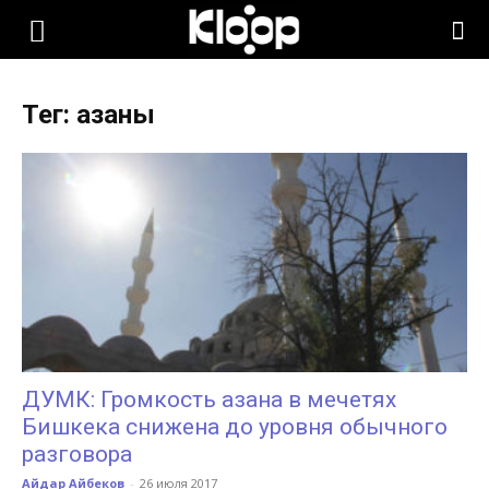
KLOOP.KG
Тег: азаны
—
Новости
Кыргызстана
ДУМК: Громкость азана в мечетях
Бишкека снижена до уровня обычного
разговора
Айдар Айбеков
-
26 июля 2017