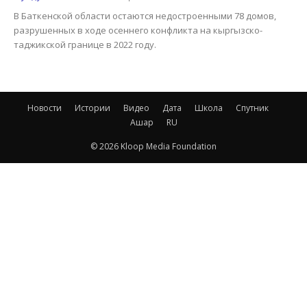
В Баткенской области остаются недостроенными 78 домов,
разрушенных в ходе осеннего конфликта на кыргызско-
таджикской границе в 2022 году.
Новости
Истории
Видео
Дата
Школа
Спутник
Ашар
RU
© 2026 Kloop Media Foundation