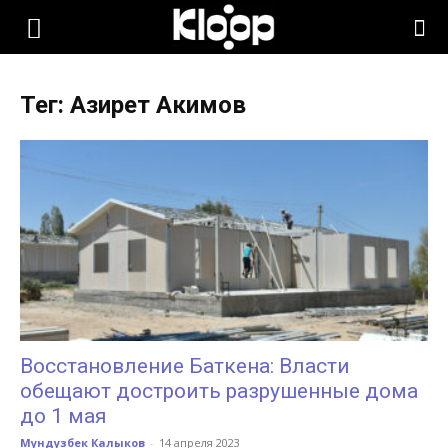
KLOOP.KG
Тег: Азирет Акимов
—
Новости
Кыргызстана
Восстановление Баткена: Власти
обещают достроить разрушенные дома
до 1 мая
Мундузбек Калыков
-
14 апреля 2023