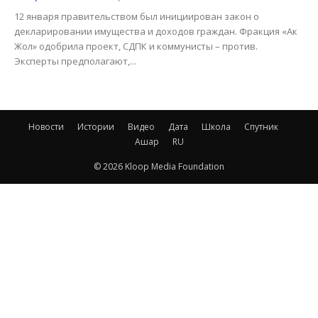
12 января правительством был инициирован закон о
декларировании имущества и доходов граждан. Фракция «Ак
Жол» одобрила проект, СДПК и коммунисты – против.
Эксперты предполагают,...
Новости
Истории
Видео
Дата
Школа
Спутник
Ашар
RU
© 2026 Kloop Media Foundation