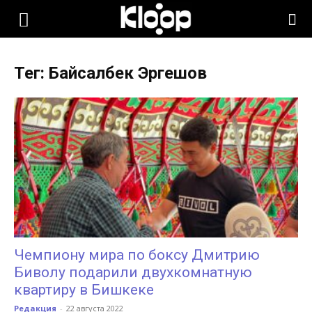
KLOOP.KG
Тег: Байсалбек Эргешов
—
Новости
Кыргызстана
Чемпиону мира по боксу Дмитрию
Биволу подарили двухкомнатную
квартиру в Бишкеке
Редакция
-
22 августа 2022