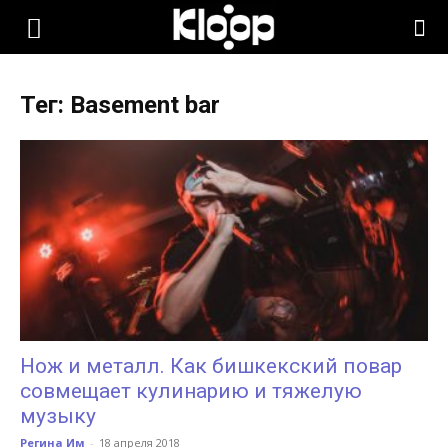
KLOOP.KG
Тег: Basement bar
—
Новости
Кыргызстана
Нож и металл. Как бишкекский повар
совмещает кулинарию и тяжелую
музыку
Регина Им
-
18 апреля 2018