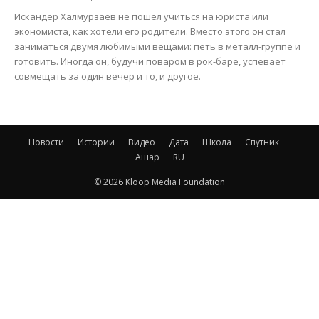
Искандер Халмурзаев не пошел учиться на юриста или
экономиста, как хотели его родители. Вместо этого он стал
заниматься двумя любимыми вещами: петь в металл-группе и
готовить. Иногда он, будучи поваром в рок-баре, успевает
совмещать за один вечер и то, и другое.
Новости
Истории
Видео
Дата
Школа
Спутник
Ашар
RU
© 2026 Kloop Media Foundation