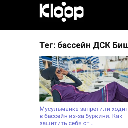
KLOOP.KG
—
Тег: бассейн ДСК Би
Новости
Кыргызстана
Мусульманке запретили ходи
в бассейн из-за буркини. Как
защитить себя от...