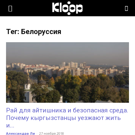
KLOOP.KG
Тег: Белоруссия
—
Новости
Кыргызстана
Рай для айтишника и безопасная среда.
Почему кыргызстанцы уезжают жить
и...
Александра Ли
-
27 ноября 2018