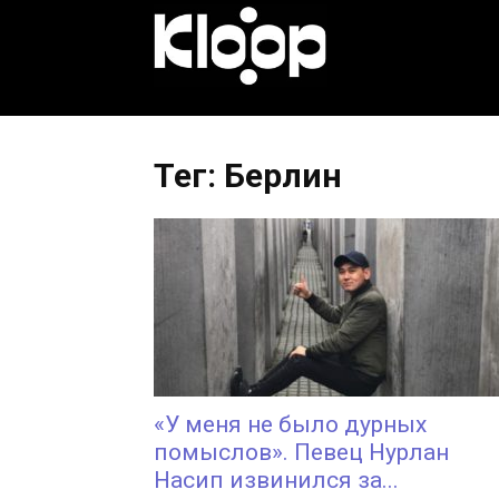
KLOOP.KG
—
Тег: Берлин
Новости
Кыргызстана
«У меня не было дурных
помыслов». Певец Нурлан
Насип извинился за...