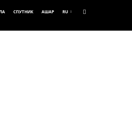
ЛА
СПУТНИК
АШАР
RU