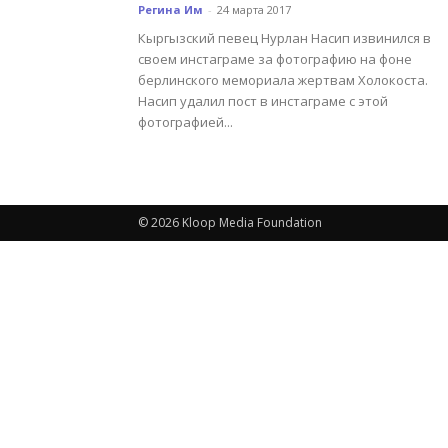
Регина Им
-
24 марта 2017
Кыргызский певец Нурлан Насип извинился в
своем инстаграме за фотографию на фоне
берлинского мемориала жертвам Холокоста.
Насип удалил пост в инстаграме с этой
фотографией...
© 2026 Kloop Media Foundation