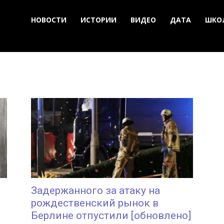
НОВОСТИ
ИСТОРИИ
ВИДЕО
ДАТА
ШКО
Задержанного за атаку на
рождественский рынок в
Берлине отпустили [обновлено]