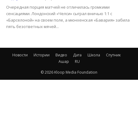
Очередная порция матчей не отличилась громкими
сенсациями. Лондонский «Челси» сыграл вничью 1:1 с
«Барселоной» на своем поле, а мюнхенская «Бавария» забила
пять безответных мячей...
Новости
Истории
Видео
Дата
Школа
Спутник
Ашар
RU
© 2026 Kloop Media Foundation