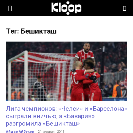
KLOOP.KG
Тег: Бешикташ
—
Новости
Кыргызстана
Лига чемпионов: «Челси» и «Барселона»
сыграли вничью, а «Бавария»
разгромила «Бешикташ»
Айдар Айбеков
-
21 февраля 2018