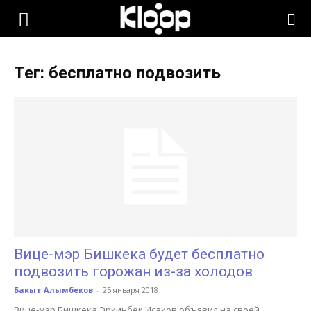
KLOOP.KG
Тег: бесплатно подвозить
—
Новости
Кыргызстана
Вице-мэр Бишкека будет бесплатно
подвозить горожан из-за холодов
Бакыт Алымбеков
-
25 января 2018
Вице-мэр Бишкека Эркинбек Исаков объявил на своей