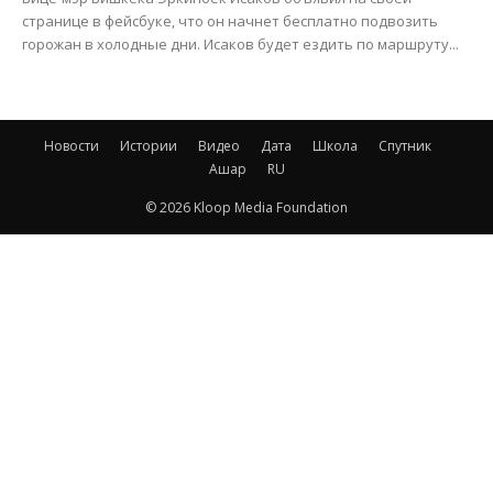
странице в фейсбуке, что он начнет бесплатно подвозить
горожан в холодные дни. Исаков будет ездить по маршруту...
Новости
Истории
Видео
Дата
Школа
Спутник
Ашар
RU
© 2026 Kloop Media Foundation