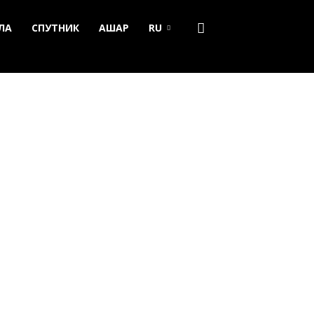
ЛА
СПУТНИК
АШАР
RU