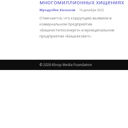
многомиллионных хищениях
Мундузбек Калыков
-
16 декабря 2022
Отмечается, что коррупцию выявили в
коммунальном предприятии
«Бишкектеплоэнерго» и муниципальном
предприятии «Бишкексвет».
© 2026 Kloop Media Foundation