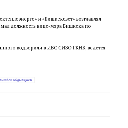
ктеплоэнерго» и «Бишкексвет» возглавлял
нимал должность вице-мэра Бишкека по
жанного водворили в ИВС СИЗО ГКНБ, ведется
лимбек абдылдаев