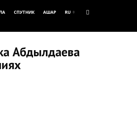
ЛА
СПУТНИК
АШАР
RU
ка Абдылдаева
ниях