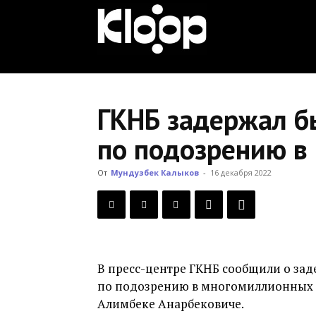
KLOOP.KG
—
ГКНБ задержал б
по подозрению в
Новости
От
Мундузбек Калыков
-
16 декабря 2022
Кыргызстана
В пресс-центре ГКНБ сообщили о зад
по подозрению в многомиллионных х
Алимбеке Анарбековиче.