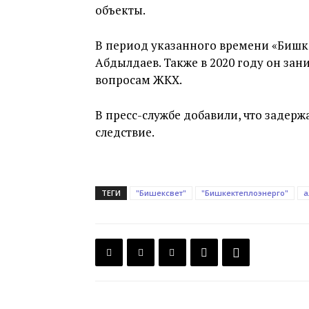
объекты.
В период указанного времени «Бишке
Абдылдаев. Также в 2020 году он за
вопросам ЖКХ.
В пресс-службе добавили, что задер
следствие.
ТЕГИ
"Бишексвет"
"Бишкектеплоэнерго"
а