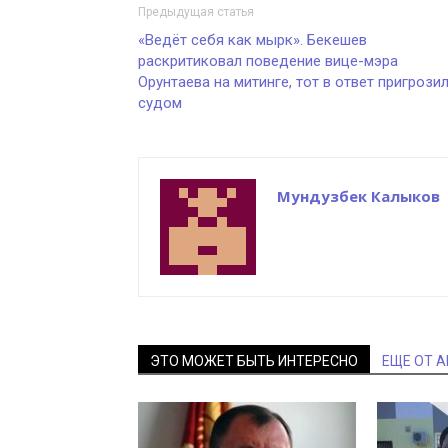
Предыдущая статья
«Ведёт себя как мырк». Бекешев
раскритиковал поведение вице-мэра
Орунтаева на митинге, тот в ответ пригрози
судом
Мундузбек Калыков
ЭТО МОЖЕТ БЫТЬ ИНТЕРЕСНО
ЕЩЕ ОТ 