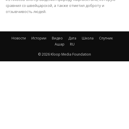
сравнил со швейцарской, а также отметил доброту и
отзывчивость людей.
Новости
Истории
Видео
Дата
Школа
Спутник
Ашар
RU
© 2026 Kloop Media Foundation