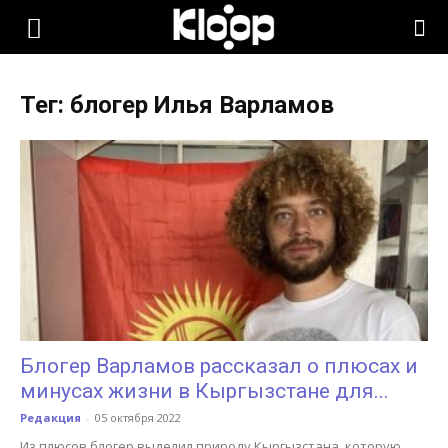
KLOOP.KG
Тег: блогер Илья Варламов
—
Новости
Кыргызстана
Блогер Варламов рассказал о плюсах и
минусах жизни в Кыргызстане для...
Редакция
-
05 октября 2022
Из плюсов блогер выделил природу Кыргызстана, которую