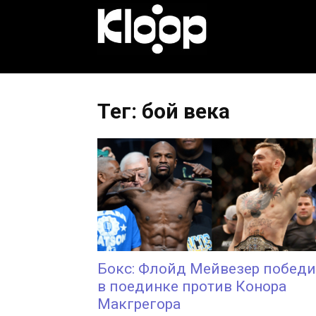
KLOOP.KG
—
Тег: бой века
Новости
Кыргызстана
Бокс: Флойд Мейвезер побед
в поединке против Конора
Макгрегора