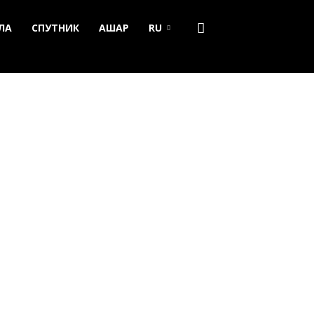
ЛА
СПУТНИК
АШАР
RU