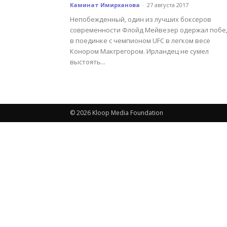
Каминат Имирханова
-
27 августа 2017
Непобежденный, один из лучших боксеров
современности Флойд Мейвезер одержал побе
в поединке с чемпионом UFC в легком весе
Конором Макгрегором. Ирландец не сумел
выстоять...
© 2026 Kloop Media Foundation