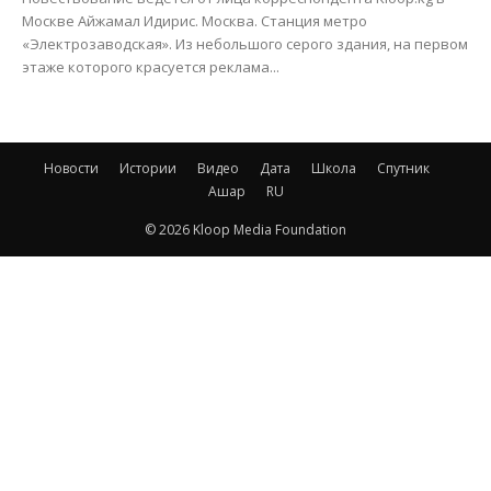
Москве Айжамал Идирис. Москва. Станция метро
«Электрозаводская». Из небольшого серого здания, на первом
этаже которого красуется реклама...
Новости
Истории
Видео
Дата
Школа
Спутник
Ашар
RU
© 2026 Kloop Media Foundation