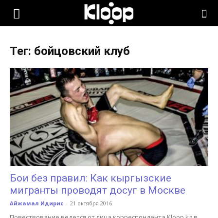
KLOOP.KG
Тег: бойцовский клуб
—
Новости
Кыргызстана
Бои без правил: Как кыргызские
мигранты проводят досуг в Москве
Айжамал Идирис
-
21 октября 2016
Повествование ведется от лица корреспондента Kloop.kg в