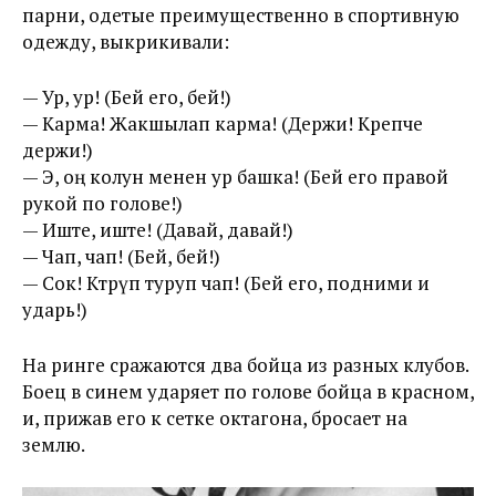
парни, одетые преимущественно в спортивную
одежду, выкрикивали:
— Ур, ур! (Бей его, бей!)
— Карма! Жакшылап карма! (Держи! Крепче
держи!)
— Э, оң колун менен ур башка! (Бей его правой
рукой по голове!)
— Иште, иште! (Давай, давай!)
— Чап, чап! (Бей, бей!)
— Сок! Көтөрүп туруп чап! (Бей его, подними и
ударь!)
На ринге сражаются два бойца из разных клубов.
Боец в синем ударяет по голове бойца в красном,
и, прижав его к сетке октагона, бросает на
землю.