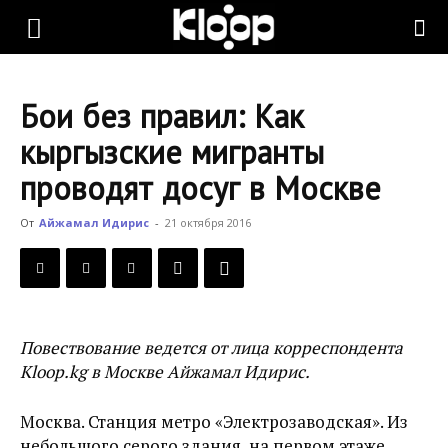
KLOOP.KG
Бои без правил: Как
—
кыргызские мигранты
проводят досуг в Москве
Новости
От
Айжамал Идирис
-
21 октября 2016
Кыргызстана
Повествование ведется от лица корреспондента
Kloop.kg в Москве Айжамал Идирис.
Москва. Станция метро «Электрозаводская». Из
небольшого серого здания, на первом этаже