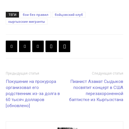
ТЕГИ
бои без правил
бойцовский клуб
кыргызские мигранты
Предыдущая статья
Следующая статья
Покушение на прокурора
Пианист Азамат Сыдыков
организовал его
посвятит концерт в США
родственник из-за долга в
перезахороненной
60 тысяч долларов
баптистке из Кыргызстана
[обновлено]