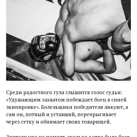
Среди радостного гула слышится голос судьи:
«Удушающим захватом побеждает боец в синей
экипировке». Болельщики победителя ликуют, а
сам он, потный и уставший, перепрыгивает
через сетку и обнимает своих товарищей.
Зрители уже не помнят, сколько с утра было боев,