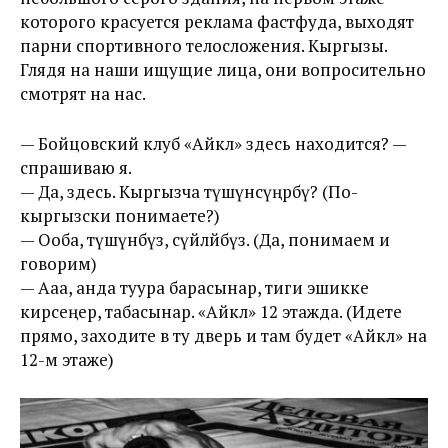
которого красуется реклама фастфуда, выходят
парни спортивного телосложения. Кыргызы.
Глядя на наши ищущие лица, они вопросительно
смотрят на нас.
— Бойцовский клуб «Айкөл» здесь находится? —
спрашиваю я.
— Да, здесь. Кыргызча түшүнөсүңөрбү? (По-
кыргызски понимаете?)
— Ооба, түшүнөбүз, сүйлөйбүз. (Да, понимаем и
говорим)
— Ааа, анда туура барасынар, тиги эшикке
кирсеңер, табасынар. «Айкөл» 12 этажда. (Идете
прямо, заходите в ту дверь и там будет «Айкөл» на
12-м этаже)