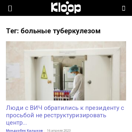
KLOOP.KG
Тег: больные туберкулезом
—
Новости
Кыргызстана
Люди с ВИЧ обратились к президенту с
просьбой не реструктуризировать
центр...
Мундузбек Калыков
-
16 апреля 2023