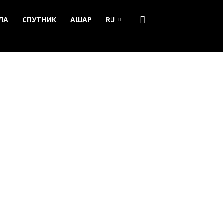
ЛА
СПУТНИК
АШАР
RU