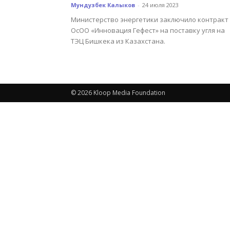
Мундузбек Калыков
-
24 июля 2023
Министерство энергетики заключило контракт 
ОсОО «Инновация Гефест» на поставку угля на
ТЭЦ Бишкека из Казахстана.
© 2026 Kloop Media Foundation