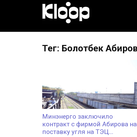
KLOOP.KG
—
Тег: Болотбек Абиро
Новости
Кыргызстана
Минэнерго заключило
контракт с фирмой Абирова на
поставку угля на ТЭЦ...